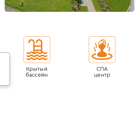
.
Крытый
СПА
бассейн
центр
Информация
Бронирование номеров онлайн